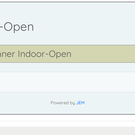
r-Open
öhner Indoor-Open
Powered by
JEM