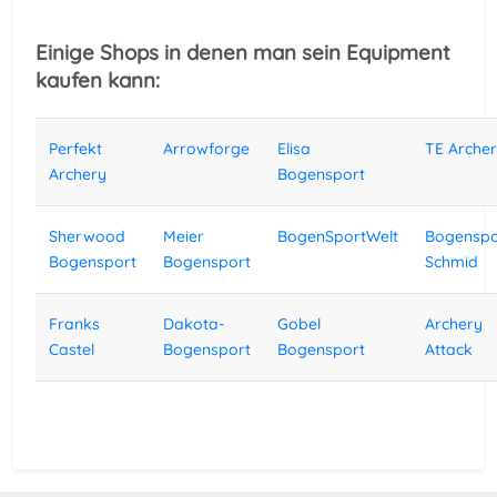
Einige Shops in denen man sein Equipment
kaufen kann:
Perfekt
Arrowforge
Elisa
TE Arche
Archery
Bogensport
Sherwood
Meier
BogenSportWelt
Bogenspo
Bogensport
Bogensport
Schmid
Franks
Dakota-
Gobel
Archery
Castel
Bogensport
Bogensport
Attack